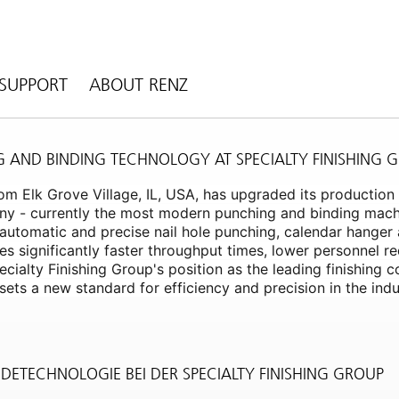
SUPPORT
ABOUT RENZ
G AND BINDING TECHNOLOGY AT SPECIALTY FINISHING 
rom Elk Grove Village, IL, USA, has upgraded its productio
y - currently the most modern punching and binding machi
 automatic and precise nail hole punching, calendar hanger
es significantly faster throughput times, lower personnel r
pecialty Finishing Group's position as the leading finishin
ets a new standard for efficiency and precision in the indu
DETECHNOLOGIE BEI DER SPECIALTY FINISHING GROUP