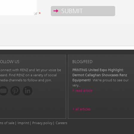
*
FOLLOW US
BLOG/FEED
onnect with RENZ and let your voice be
PRINTING United Expo Highlight:
eard. Find RENZ on a variety of social
Dermot Callaghan Showcases Renz
edia channels to follow and join.
Equipment!
We’re proud to see our
very...
read article
all articles
ms of sale
Imprint
Privacy policy
Careers