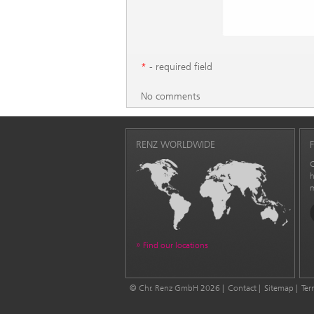
*
- required field
No comments
RENZ WORLDWIDE
C
h
m
Find our locations
© Chr. Renz GmbH 2026
Contact
Sitemap
Ter