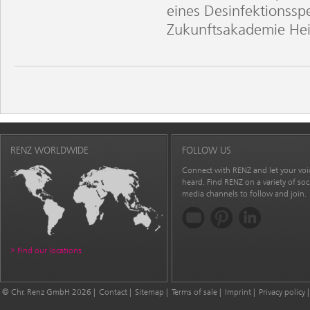
eines Desinfektionss
Zukunftsakademie He
RENZ WORLDWIDE
FOLLOW US
Connect with RENZ and let your voi
heard. Find RENZ on a variety of soc
media channels to follow and join.
Find our locations
© Chr. Renz GmbH 2026
Contact
Sitemap
Terms of sale
Imprint
Privacy policy